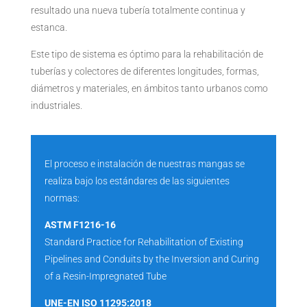
resultado una nueva tubería totalmente continua y
estanca.
Este tipo de sistema es óptimo para la rehabilitación de
tuberías y colectores de diferentes longitudes, formas,
diámetros y materiales, en ámbitos tanto urbanos como
industriales.
El proceso e instalación de nuestras mangas se
realiza bajo los estándares de las siguientes
normas:
ASTM F1216-16
Standard Practice for Rehabilitation of Existing
Pipelines and Conduits by the Inversion and Curing
of a Resin-Impregnated Tube
UNE-EN ISO 11295:2018