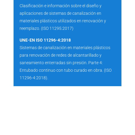
Clasificación e información sobre el diseño y
aplicaciones de sistemas de canalización en
materiales plásticos utilizados en renovación y
reemplazo. (ISO 11295:2017)
UNE-EN ISO 11296-4:2018
Sistemas de canalización en materiales plásticos
para renovación de redes de alcantarillado y
saneamiento enterradas sin presión. Parte 4:
Entubado continuo con tubo curado en obra. (ISO
11296-4:2018).