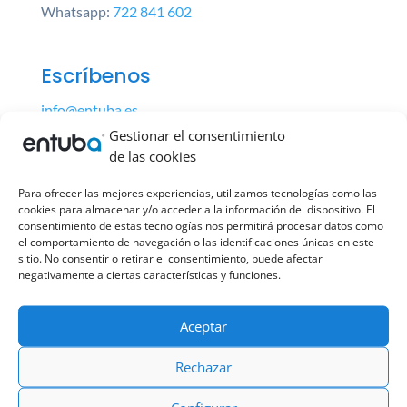
Whatsapp:
722 841 602
Escríbenos
info@entuba.es
Gestionar el consentimiento
de las cookies
Para ofrecer las mejores experiencias, utilizamos tecnologías como las
Nuestras instalaciones
cookies para almacenar y/o acceder a la información del dispositivo. El
consentimiento de estas tecnologías nos permitirá procesar datos como
Polígono Empresarium
el comportamiento de navegación o las identificaciones únicas en este
C/ Romero, parcela 8, nave 2
sitio. No consentir o retirar el consentimiento, puede afectar
negativamente a ciertas características y funciones.
50720 La Cartuja, Zaragoza
Aceptar
Rechazar